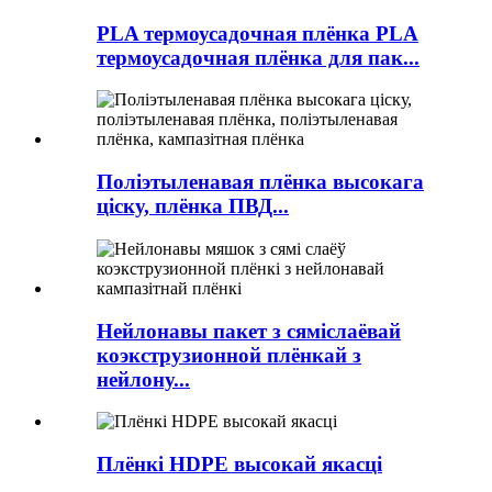
PLA термоусадочная плёнка PLA
термоусадочная плёнка для пак...
Поліэтыленавая плёнка высокага
ціску, плёнка ПВД...
Нейлонавы пакет з сяміслаёвай
коэкструзионной плёнкай з
нейлону...
Плёнкі HDPE высокай якасці