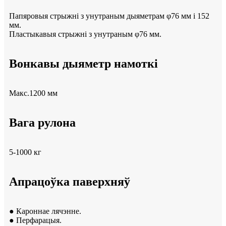
Папяровыя стрыжні з унутраным дыяметрам φ76 мм і 152
мм.
Пластыкавыя стрыжні з унутраным φ76 мм.
Вонкавы дыяметр намоткі
Макс.1200 мм
Вага рулона
5-1000 кг
Апрацоўка паверхняў
● Кароннае лячэнне.
● Перфарацыя.