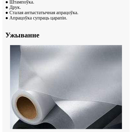
● Штампоўка.
● Друк.
● Сталая антыстатычная апрацоўка.
● Апрацоўка супраць царапін.
Ужыванне