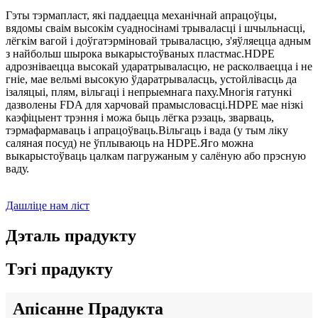
Гэты тэрмапласт, які паддаецца механічнай апрацоўцы,
вядомы сваім высокім суадносінамі трываласці і шчыльнасці,
лёгкім вагой і доўгатэрміновай трываласцю, з'яўляецца адным
з найбольш шырока выкарыстоўваных пластмас.HDPE
адрозніваецца высокай ударатрываласцю, не расколваецца і не
гніе, мае вельмі высокую ўдаратрываласць, устойлівасць да
ізаляцыі, плям, вільгаці і непрыемнага паху.Многія гатункі
дазволены FDA для харчовай прамысловасці.HDPE мае нізкі
каэфіцыент трэння і можа быць лёгка рэзаць, зварваць,
тэрмафармаваць і апрацоўваць.Вільгаць і вада (у тым ліку
саляная посуд) не ўплываюць на HDPE.Яго можна
выкарыстоўваць цалкам пагружаным у салёную або прэсную
ваду.
Дашліце нам ліст
Дэталь прадукту
Тэгі прадукту
Апісанне Прадукта