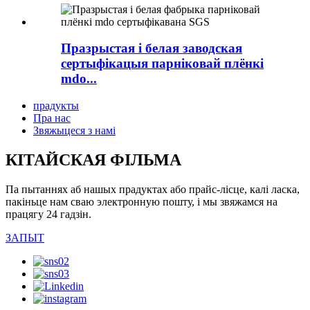
Празрыстая і белая заводская
сертыфікацыя парніковай плёнкі
mdo...
прадукты
Пра нас
Звяжыцеся з намі
КІТАЙСКАЯ ФІЛЬМА
Па пытаннях аб нашых прадуктах або прайс-лісце, калі ласка,
пакіньце нам сваю электронную пошту, і мы звяжамся на
працягу 24 гадзін.
ЗАПЫТ