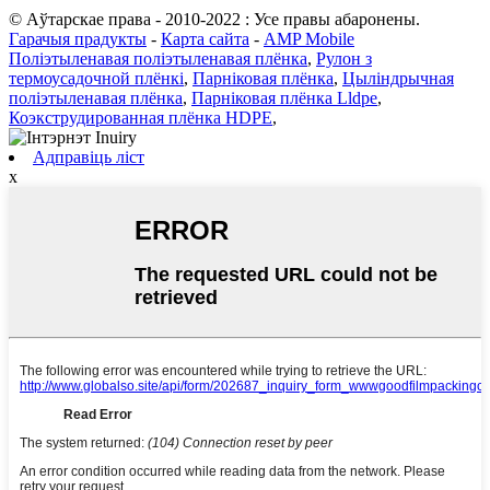
© Аўтарскае права - 2010-2022 : Усе правы абаронены.
Гарачыя прадукты
-
Карта сайта
-
AMP Mobile
Поліэтыленавая поліэтыленавая плёнка
,
Рулон з
термоусадочной плёнкі
,
Парніковая плёнка
,
Цыліндрычная
поліэтыленавая плёнка
,
Парніковая плёнка Lldpe
,
Коэкструдированная плёнка HDPE
,
Адправіць ліст
x