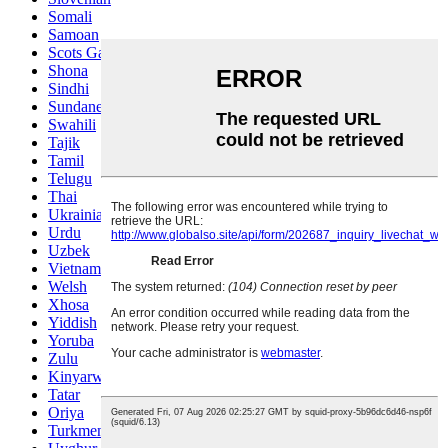
Somali
Samoan
Scots Gaelic
Shona
Sindhi
Sundanese
Swahili
Tajik
Tamil
Telugu
Thai
Ukrainian
Urdu
Uzbek
Vietnamese
Welsh
Xhosa
Yiddish
Yoruba
Zulu
Kinyarwanda
Tatar
Oriya
Turkmen