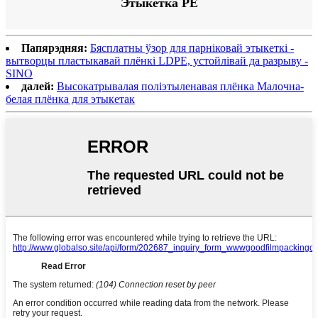
Этыкетка PE
Папярэдняя:
Бясплатны ўзор для парніковай этыкеткі -
вытворцы пластыкавай плёнкі LDPE, устойлівай да разрыву -
SINO
далей:
Высокатрывалая поліэтыленавая плёнка Малочна-
белая плёнка для этыкетак