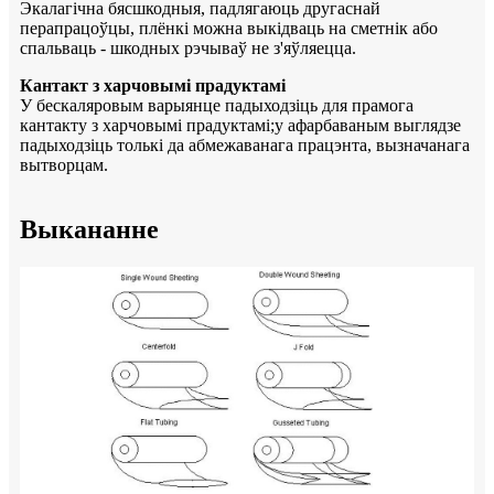
Экалагічна бясшкодныя, падлягаюць другаснай
перапрацоўцы, плёнкі можна выкідваць на сметнік або
спальваць - шкодных рэчываў не з'яўляецца.
Кантакт з харчовымі прадуктамі
У бескаляровым варыянце падыходзіць для прамога
кантакту з харчовымі прадуктамі;у афарбаваным выглядзе
падыходзіць толькі да абмежаванага працэнта, вызначанага
вытворцам.
Выкананне