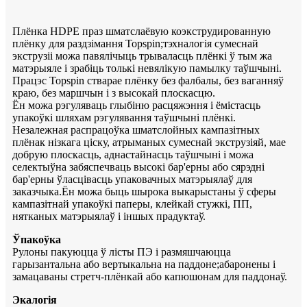
Плёнка HDPE праз шматслаёвую коэкструдированную
плёнку для раздзімання Topspin;тэхналогія сумеснай
экструзіі можа павялічыць трываласць плёнкі ў тым жа
матэрыяле і зрабіць толькі невялікую памылку таўшчыні.
Працэс Topspin стварае плёнку без фалбалы, без ваганняў
краю, без маршчын і з высокай плоскасцю.
Ён можа рэгуляваць глыбіню расцяжэння і ёмістасць
упакоўкі шляхам рэгулявання таўшчыні плёнкі.
Незалежная распрацоўка шматслойных кампазітных
плёнак нізкага ціску, атрыманых сумеснай экструзіяй, мае
добрую плоскасць, аднастайнасць таўшчыні і можа
селектыўна забяспечваць высокі бар'ерны або сярэдні
бар'ерны ўласцівасць упаковачных матэрыялаў для
заказчыка.Ён можа быць шырока выкарыстаны ў сферы
кампазітнай упакоўкі паперы, клейкай стужкі, ПП,
нятканых матэрыялаў і іншых прадуктаў.
Ўпакоўка
Рулоны пакуюцца ў лісты ПЭ і размяшчаюцца
гарызантальна або вертыкальна на паддоне;абаронены і
замацаваны стретч-плёнкай або капюшонам для паддонаў.
Экалогія