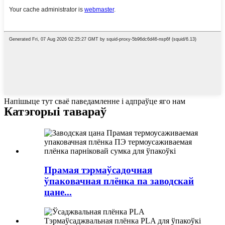
Напішыце тут сваё паведамленне і адпраўце яго нам
Катэгорыі тавараў
Прамая тэрмаўсадочная
ўпаковачная плёнка па заводскай
цане...