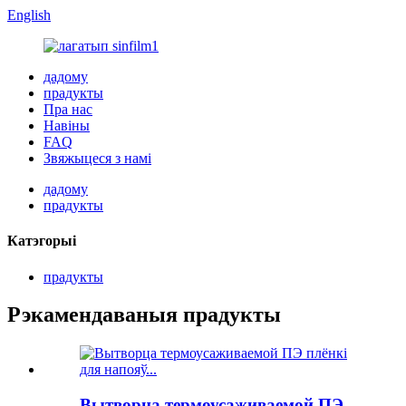
English
дадому
прадукты
Пра нас
Навіны
FAQ
Звяжыцеся з намі
дадому
прадукты
Катэгорыі
прадукты
Рэкамендаваныя прадукты
Вытворца термоусаживаемой ПЭ