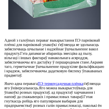
Адной з галоўных пераваг выкарыстання ПЭ парніковай
плёнкі для парніковай упакоўкі з'яўляецца яе здольнасць
забяспечваць шчыльнае і надзейнае ўшчыльненне вакол
прадукту.Гэта дапамагае абараніць змесціва ад пылу,
вільгаці і іншых фактараў навакольнага асяроддзя,
забяспечваючы яго дастаўку ў першародным стане.Акрамя
таго, герметычнае ўшчыльненне прадухіляе фальсіфікацыю
і крадзеж, забяспечваючы дадатковую бяспеку ўпакаваных
прадметаў.
Яшчэ адна перавага
ПЭ термоусадочная плёнка
з'яўляецца
яго ўніверсальнасць.Яго можна выкарыстоўваць для
ўпакоўкі розных прадуктаў, ад прадуктаў харчавання і
напояў да спажывецкіх і прамысловых тавараў.Гэтая
гнуткасць робіць яго папулярным выбарам для
прадпрыемстваў розных галін прамысловасці, паколькі ён