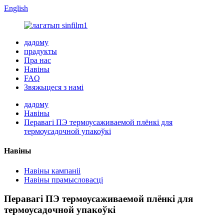
English
дадому
прадукты
Пра нас
Навіны
FAQ
Звяжыцеся з намі
дадому
Навіны
Перавагі ПЭ термоусаживаемой плёнкі для
термоусадочной упакоўкі
Навіны
Навіны кампаніі
Навіны прамысловасці
Перавагі ПЭ термоусаживаемой плёнкі для
термоусадочной упакоўкі