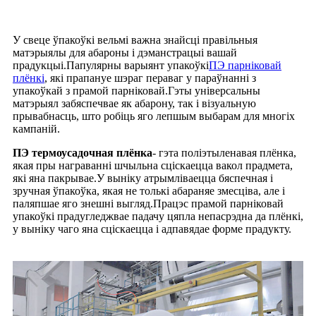
У свеце ўпакоўкі вельмі важна знайсці правільныя
матэрыялы для абароны і дэманстрацыі вашай
прадукцыі.Папулярны варыянт упакоўкі
ПЭ парніковай
плёнкі
, які прапануе шэраг пераваг у параўнанні з
упакоўкай з прамой парніковай.Гэты універсальны
матэрыял забяспечвае як абарону, так і візуальную
прывабнасць, што робіць яго лепшым выбарам для многіх
кампаній.
ПЭ термоусадочная плёнка
- гэта поліэтыленавая плёнка,
якая пры награванні шчыльна сціскаецца вакол прадмета,
які яна пакрывае.У выніку атрымліваецца бяспечная і
зручная ўпакоўка, якая не толькі абараняе змесціва, але і
паляпшае яго знешні выгляд.Працэс прамой парніковай
упакоўкі прадугледжвае падачу цяпла непасрэдна да плёнкі,
у выніку чаго яна сціскаецца і адпавядае форме прадукту.