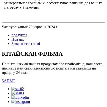
ўніверсальнае і эканамічна эфектыўнае рашэнне для вашых
патрэбаў у ўпакоўцы.
Час публікацыі: 29 чэрвеня 2024 г
прадукты
Пра нас
Звяжыцеся з намі
КІТАЙСКАЯ ФІЛЬМА
Па пытаннях аб нашых прадуктах або прайс-лісце, калі ласка,
пакіньце нам сваю электронную пошту, і мы звяжамся на
працягу 24 гадзін.
ЗАПЫТ