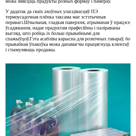
можа змясціць прадукты розных формаў і памераў.
У дадатак да сваіх ахоўных уласцівасцяў ПЭ
термоусадочная плёнка таксама мае эстэтычныя
перавагі.Шчыльная, гладкая паверхня, атрыманая ў працэсе
ўсаджвання, надае прадуктам прафесійны і паліраваны
выгляд, што робіць іх больш прывабнымі для
спажыўцоў.Гэта асабліва карысна для рознічных тавараў, бо
прывабная ўпакоўка можа дапамагчы прыцягнуць кліентаў
і стымуляваць продажы.