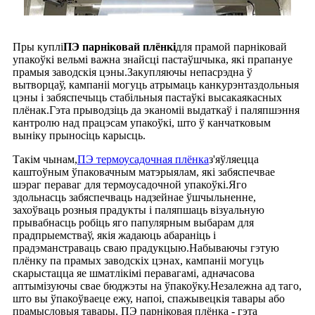
Пры куплі
ПЭ парніковай плёнкі
для прамой парніковай
упакоўкі вельмі важна знайсці пастаўшчыка, які прапануе
прамыя заводскія цэны.Закупляючы непасрэдна ў
вытворцаў, кампаніі могуць атрымаць канкурэнтаздольныя
цэны і забяспечыць стабільныя пастаўкі высакаякасных
плёнак.Гэта прыводзіць да эканоміі выдаткаў і паляпшэння
кантролю над працэсам упакоўкі, што ў канчатковым
выніку прыносіць карысць.
Такім чынам,
ПЭ термоусадочная плёнка
з'яўляецца
каштоўным ўпаковачным матэрыялам, які забяспечвае
шэраг пераваг для термоусадочной упакоўкі.Яго
здольнасць забяспечваць надзейнае ўшчыльненне,
захоўваць розныя прадукты і паляпшаць візуальную
прывабнасць робіць яго папулярным выбарам для
прадпрыемстваў, якія жадаюць абараніць і
прадэманстраваць сваю прадукцыю.Набываючы гэтую
плёнку па прамых заводскіх цэнах, кампаніі могуць
скарыстацца яе шматлікімі перавагамі, адначасова
аптымізуючы свае бюджэты на ўпакоўку.Незалежна ад таго,
што вы ўпакоўваеце ежу, напоі, спажывецкія тавары або
прамысловыя тавары, ПЭ парніковая плёнка - гэта