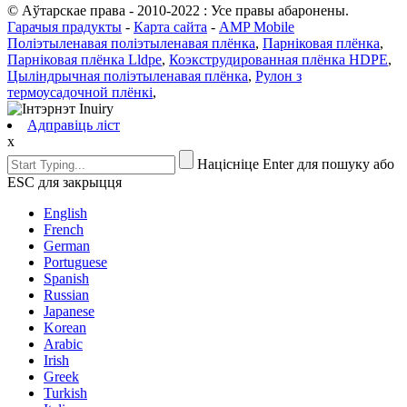
© Аўтарскае права - 2010-2022 : Усе правы абаронены.
Гарачыя прадукты
-
Карта сайта
-
AMP Mobile
Поліэтыленавая поліэтыленавая плёнка
,
Парніковая плёнка
,
Парніковая плёнка Lldpe
,
Коэкструдированная плёнка HDPE
,
Цыліндрычная поліэтыленавая плёнка
,
Рулон з
термоусадочной плёнкі
,
Адправіць ліст
x
Націсніце Enter для пошуку або
ESC для закрыцця
English
French
German
Portuguese
Spanish
Russian
Japanese
Korean
Arabic
Irish
Greek
Turkish