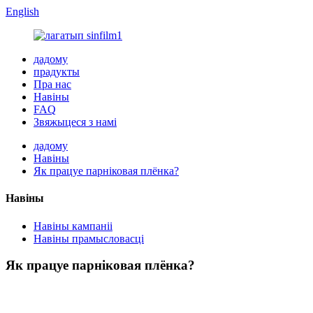
English
дадому
прадукты
Пра нас
Навіны
FAQ
Звяжыцеся з намі
дадому
Навіны
Як працуе парніковая плёнка?
Навіны
Навіны кампаніі
Навіны прамысловасці
Як працуе парніковая плёнка?