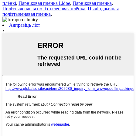
плёнкі
,
Парніковая плёнка Lldpe
,
Парніковая плёнка
,
Поліэтыленавая поліэтыленавая плёнка
,
Цыліндрычная
поліэтыленавая плёнка
,
Адправіць ліст
x