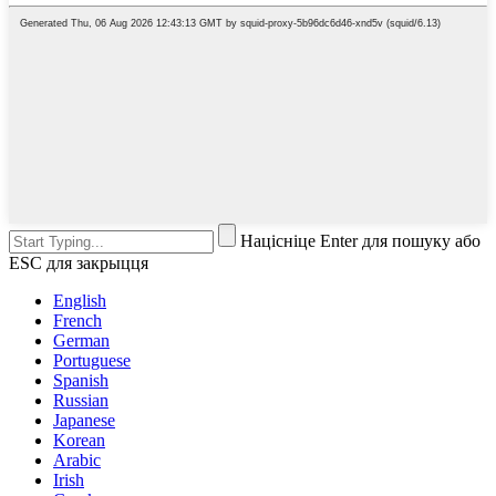
Націсніце Enter для пошуку або
ESC для закрыцця
English
French
German
Portuguese
Spanish
Russian
Japanese
Korean
Arabic
Irish