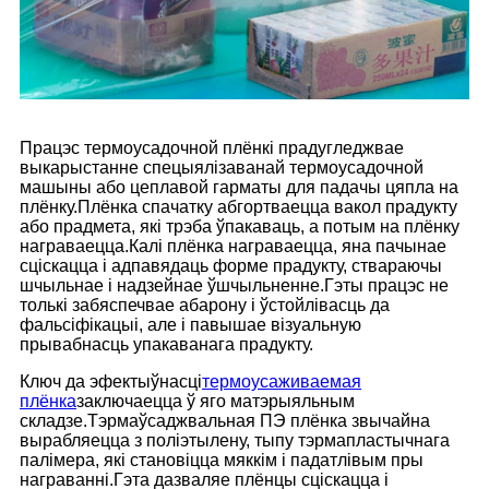
Працэс термоусадочной плёнкі прадугледжвае
выкарыстанне спецыялізаванай термоусадочной
машыны або цеплавой гарматы для падачы цяпла на
плёнку.Плёнка спачатку абгортваецца вакол прадукту
або прадмета, які трэба ўпакаваць, а потым на плёнку
награваецца.Калі плёнка награваецца, яна пачынае
сціскацца і адпавядаць форме прадукту, ствараючы
шчыльнае і надзейнае ўшчыльненне.Гэты працэс не
толькі забяспечвае абарону і ўстойлівасць да
фальсіфікацыі, але і павышае візуальную
прывабнасць упакаванага прадукту.
Ключ да эфектыўнасці
термоусаживаемая
плёнка
заключаецца ў яго матэрыяльным
складзе.Тэрмаўсаджвальная ПЭ плёнка звычайна
вырабляецца з поліэтылену, тыпу тэрмапластычнага
палімера, які становіцца мяккім і падатлівым пры
награванні.Гэта дазваляе плёнцы сціскацца і