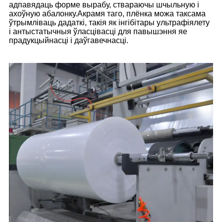
адпавядаць форме вырабу, ствараючы шчыльную і
ахоўную абалонку.Акрамя таго, плёнка можа таксама
ўтрымліваць дадаткі, такія як інгібітары ультрафіялету
і антыстатычныя ўласцівасці для павышэння яе
прадукцыйнасці і даўгавечнасці.