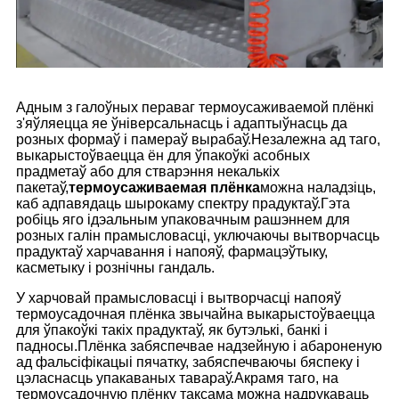
Адным з галоўных пераваг термоусаживаемой плёнкі
з'яўляецца яе ўніверсальнасць і адаптыўнасць да
розных формаў і памераў вырабаў.Незалежна ад таго,
выкарыстоўваецца ён для ўпакоўкі асобных
прадметаў або для стварэння некалькіх
пакетаў,
термоусаживаемая плёнка
можна наладзіць,
каб адпавядаць шырокаму спектру прадуктаў.Гэта
робіць яго ідэальным упаковачным рашэннем для
розных галін прамысловасці, уключаючы вытворчасць
прадуктаў харчавання і напояў, фармацэўтыку,
касметыку і рознічны гандаль.
У харчовай прамысловасці і вытворчасці напояў
термоусадочная плёнка звычайна выкарыстоўваецца
для ўпакоўкі такіх прадуктаў, як бутэлькі, банкі і
падносы.Плёнка забяспечвае надзейную і абароненую
ад фальсіфікацыі пячатку, забяспечваючы бяспеку і
цэласнасць упакаваных тавараў.Акрамя таго, на
термоусадочную плёнку таксама можна надрукаваць