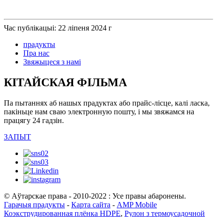
Час публікацыі: 22 ліпеня 2024 г
прадукты
Пра нас
Звяжыцеся з намі
КІТАЙСКАЯ ФІЛЬМА
Па пытаннях аб нашых прадуктах або прайс-лісце, калі ласка,
пакіньце нам сваю электронную пошту, і мы звяжамся на
працягу 24 гадзін.
ЗАПЫТ
© Аўтарскае права - 2010-2022 : Усе правы абаронены.
Гарачыя прадукты
-
Карта сайта
-
AMP Mobile
Коэкструдированная плёнка HDPE
,
Рулон з термоусадочной