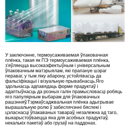
У заключэнне, термоусаживаемая ўпаковачная
плёнка, такая як ПЭ термоусаживаемая плёнка,
з'яўляецца высокаэфектыўным і універсальным
ўпаковачным матэрыялам, які прапануе шэраг
пераваг, у тым ліку абарону, устойлівасць да
фальсіфікацыі і візуальную прывабнасць.Яго
здольнасць адпавядаць форме прадуктаў і
адаптыўнасць да розных галін прамысловасці робяць
яго папулярным выбарам для ўпаковачных
рашэнняў.Тэрмаўсаджвальная плёнка адыгрывае
вырашальную ролю ў забеспячэнні бяспекі і
цэласнасці ўпакаваных тавараў, незалежна ад таго,
выкарыстоўваецца яна для асобных прадуктаў,
некалькіх пакетаў або грузаў на паддонах.