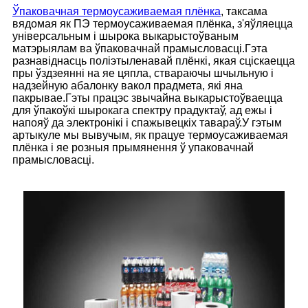
Ўпаковачная термоусаживаемая плёнка
, таксама
вядомая як ПЭ термоусаживаемая плёнка, з'яўляецца
універсальным і шырока выкарыстоўваным
матэрыялам ва ўпаковачнай прамысловасці.Гэта
разнавіднасць поліэтыленавай плёнкі, якая сціскаецца
пры ўздзеянні на яе цяпла, ствараючы шчыльную і
надзейную абалонку вакол прадмета, які яна
пакрывае.Гэты працэс звычайна выкарыстоўваецца
для ўпакоўкі шырокага спектру прадуктаў, ад ежы і
напояў да электронікі і спажывецкіх тавараў.У гэтым
артыкуле мы вывучым, як працуе термоусаживаемая
плёнка і яе розныя прымянення ў упаковачнай
прамысловасці.