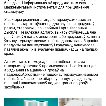
брэндынг і інфармацыю аб прадукце, што служыць
маркетынгавым інструментам для прыцягнення
спажыўцоў.
У сектары рознічнага гандлю термоусаживаемая
плёнка выкарыстоўваецца для злучэння прадуктаў
разам, ствараючы прывабныя і арганізаваныя
дысплеі.Незалежна ад таго, выкарыстоўваецца яна
для ўпакоўкі цацак, электронікі або прадметаў хатняга
ўжытку, термоусадочная плёнка дапамагае абараніць
прадукты ад пашкоджанняў і крадзяжу, адначасова
павялічваючы іх візуальную прывабнасць на паліцах
крам.
Акрамя таго, термоусадочная плёнка таксама
выкарыстоўваецца ў прамысловасці і лагістыцы для
аб'яднання і мацавання грузаў на
паддонах.Абгортванне паддонаў термоусаживаемой
плёнкай забяспечвае абарону прадукцыі ад пылу,
вільгаці і пашкоджанняў падчас транспарціроўкі і
захоўвання.