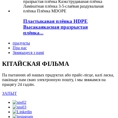
Пластыкавая плёнка HDPE
Высакаякасная празрыстая
плёнка...
прадукты
Пра нас
Звяжыцеся з намі
КІТАЙСКАЯ ФІЛЬМА
Па пытаннях аб нашых прадуктах або прайс-лісце, калі ласка,
пакіньце нам сваю электронную пошту, і мы звяжамся на
працягу 24 гадзін.
ЗАПЫТ