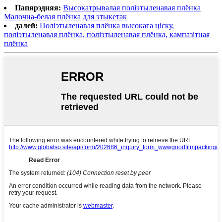
Папярэдняя:
Высокатрывалая поліэтыленавая плёнка
Малочна-белая плёнка для этыкетак
далей:
Поліэтыленавая плёнка высокага ціску,
поліэтыленавая плёнка, поліэтыленавая плёнка, кампазітная
плёнка