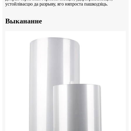
устойлівасцю да разрыву, яго няпроста пашкодзіць.
Выкананне