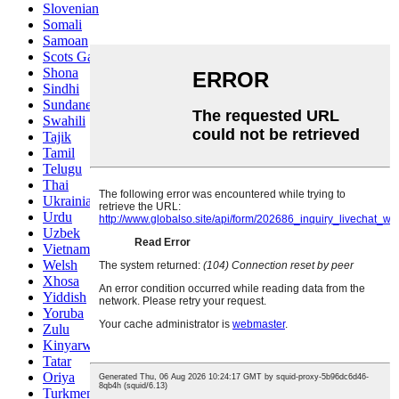
Slovenian
Somali
Samoan
Scots Gaelic
Shona
Sindhi
Sundanese
Swahili
Tajik
Tamil
Telugu
Thai
Ukrainian
Urdu
Uzbek
Vietnamese
Welsh
Xhosa
Yiddish
Yoruba
Zulu
Kinyarwanda
Tatar
Oriya
Turkmen