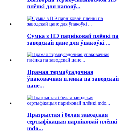
плёнкі для напояў...
Сумка з ПЭ парніковай плёнкі па
заводскай цане для ўпакоўкі ...
Прамая тэрмаўсадочная
ўпаковачная плёнка па заводскай
цане...
Празрыстая і белая заводская
сертыфікацыя парніковай плёнкі
mdo...