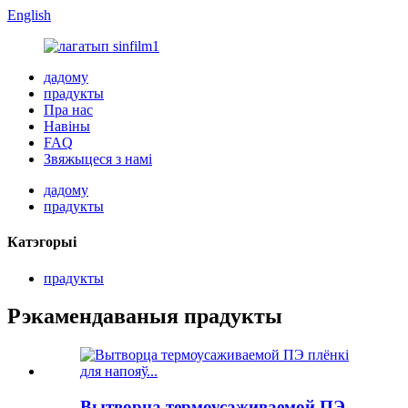
English
дадому
прадукты
Пра нас
Навіны
FAQ
Звяжыцеся з намі
дадому
прадукты
Катэгорыі
прадукты
Рэкамендаваныя прадукты
Вытворца термоусаживаемой ПЭ