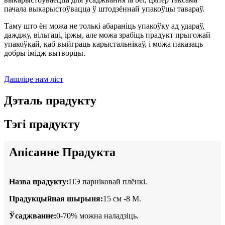
пачала выкарыстоўвацца ў штодзённай упакоўцы тавараў.
Таму што ён можа не толькі абараніць упакоўку ад удараў,
дажджу, вільгаці, іржы, але можа зрабіць прадукт прыгожай
упакоўкай, каб выйграць карыстальнікаў, і можа паказаць
добры імідж вытворцы.
Дашліце нам ліст
Дэталь прадукту
Тэгі прадукту
Апісанне Прадукта
Назва прадукту:
ПЭ парніковай плёнкі.
Прадукцыйная шырыня:
15 см -8 М.
Ўсаджванне:
0-70% можна наладзіць.