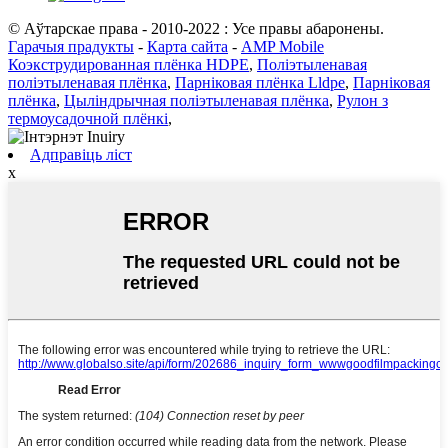
© Аўтарскае права - 2010-2022 : Усе правы абаронены.
Гарачыя прадукты
-
Карта сайта
-
AMP Mobile
Коэкструдированная плёнка HDPE
,
Поліэтыленавая
поліэтыленавая плёнка
,
Парніковая плёнка Lldpe
,
Парніковая
плёнка
,
Цыліндрычная поліэтыленавая плёнка
,
Рулон з
термоусадочной плёнкі
,
Адправіць ліст
x