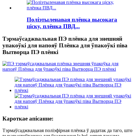
Поліэтыленавая плёнка высокага
ціску, плёнка ПВД...
Тэрмаўсаджвальная ПЭ плёнка для знешняй
упакоўкі для напояў Плёнка для ўпакоўкі піва
Вытворца ПЭ плёнкі
Кароткае апісанне:
Тэрмаўсаджвальная поліэфірная плёнка ў дадатак да таго, што
выкарыстоўваецца для ўсаджвання la bel, цяпер таксама