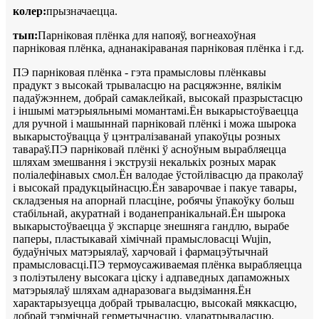
колер:
прызначаецца.
тып:
Парніковая плёнка для напояў, вогнеахоўная
парніковая плёнка, аднанакіраваная парніковая плёнка і г.д.
ПЭ парніковая плёнка - гэта прамысловы плёнкавы
прадукт з высокай трываласцю на расцяжэнне, вялікім
падаўжэннем, добрай самаклейкай, высокай празрыстасцю
і іншымі матэрыяльнымі момантамі.Ён выкарыстоўваецца
для ручной і машыннай парніковай плёнкі і можа шырока
выкарыстоўвацца ў цэнтралізаванай упакоўцы розных
тавараў.ПЭ парніковай плёнкі ў асноўным вырабляецца
шляхам змешвання і экструзіі некалькіх розных марак
поліалефінавых смол.Ён валодае ўстойлівасцю да праколаў
і высокай прадукцыйнасцю.Ён заварочвае і пакуе тавары,
складзеныя на апорнай пласціне, робячы ўпакоўку больш
стабільнай, акуратнай і воданепранікальнай.Ён шырока
выкарыстоўваецца ў экспарце знешняга гандлю, вырабе
паперы, пластыкавай хімічнай прамысловасці Wujin,
будаўнічых матэрыялаў, харчовай і фармацэўтычнай
прамысловасці.ПЭ термоусаживаемая плёнка вырабляецца
з поліэтылену высокага ціску і адпаведных дапаможных
матэрыялаў шляхам аднаразовага выдзімання.Ён
характарызуецца добрай трываласцю, высокай мяккасцю,
добрай тэрмічнай герметычнасцю, ударатрываласцю,