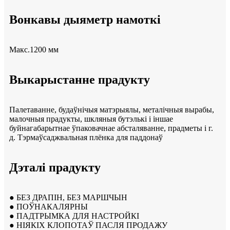
Вонкавы дыяметр намоткі
Макс.1200 мм
Выкарыстанне прадукту
Палетаванне, будаўнічыя матэрыялы, металічныя вырабы,
малочныя прадукты, шкляныя бутэлькі і іншае
буйнагабарытнае ўпаковачнае абсталяванне, прадметы і г.
д. Тэрмаўсаджвальная плёнка для паддонаў
Дэталі прадукту
● БЕЗ ДРАПІН, БЕЗ МАРШЧЫН
● ПОЎНАКАЛЯРНЫ
● ПАДТРЫМКА ДЛЯ НАСТРОЙКІ
● НІЯКІХ КЛОПОТАЎ ПАСЛЯ ПРОДАЖУ