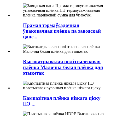
Прамая тэрмаўсадочная
ўпаковачная плёнка па заводскай
цане...
Высокатрывалая поліэтыленавая
плёнка Малочна-белая плёнка для
этыкетак
Кампазітная плёнка нізкага ціску
ПЭ ...