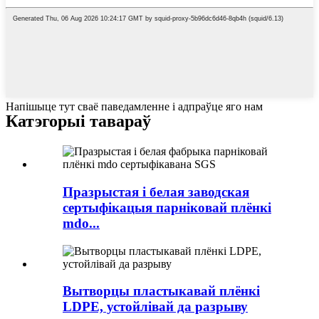
Напішыце тут сваё паведамленне і адпраўце яго нам
Катэгорыі тавараў
Празрыстая і белая заводская
сертыфікацыя парніковай плёнкі
mdo...
Вытворцы пластыкавай плёнкі
LDPE, устойлівай да разрыву